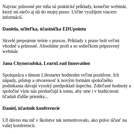
Najviac prínosné pre mňa sú praktické príklady, konečne webinár,
ktorý mi niečo aj dá do mojej praxe. Určite využijem viacero
informácií.
Daniela, učiteľka, účastníčka EDUpointu
Skvelé prepojenie teórie s praxou. Príklady z praxe boli veľmi
vhodné a prínosné. Absolútne profi a so srdiečkom pripravený
webinár.
Jana Chynoradská, LearnLead Innovation
Spoluprácu s tímom Lifestarter hodnotím veľmi pozitívne. Ich
nápady, prístup a otvorenosť k novým formám spoločného
podnikania dávajú vysoký predpoklad úspechu. Zdieľané hodnoty a
spoločné vízie nás predurčujú k tomu, aby sme i v budúcnosti
hľadali ďalšie prieniky...
Daniel, účastník konferencie
Už dávno ma nič v školstve tak nemotivovalo, ako práve účasť na
vašej konferencii.