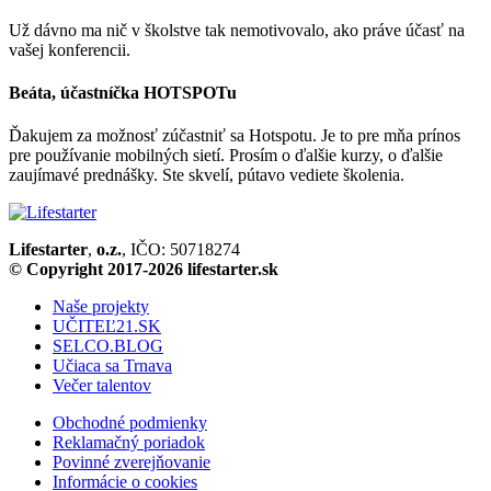
Už dávno ma nič v školstve tak nemotivovalo, ako práve účasť na
vašej konferencii.
Beáta, účastníčka HOTSPOTu
Ďakujem za možnosť zúčastniť sa Hotspotu. Je to pre mňa prínos
pre používanie mobilných sietí. Prosím o ďalšie kurzy, o ďalšie
zaujímavé prednášky. Ste skvelí, pútavo vediete školenia.
Lifestarter
,
o.z.
, IČO: 50718274
© Copyright 2017-2026 lifestarter.sk
Naše projekty
UČITEĽ21.SK
SELCO.BLOG
Učiaca sa Trnava
Večer talentov
Obchodné podmienky
Reklamačný poriadok
Povinné zverejňovanie
Informácie o cookies