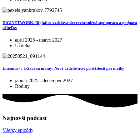
DIGINETWORK: Digitálne vzdelávanie: cezhraničná spolupráca a podpora
učiteľov
apríl 2025 - marec 2027
Učitelia
Erasmus+ / Učiace sa mamy: Nové vzdelávacie príležitosti pre matky
január 2025 - december 2027
Rodiny
Najnovší
podcast
Všetky epizódy