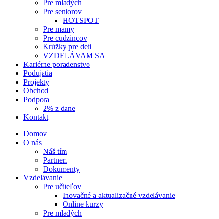
Pre mladých
Pre seniorov
HOTSPOT
Pre mamy
Pre cudzincov
Krúžky pre deti
VZDELÁVAM SA
Kariérne poradenstvo
Podujatia
Projekty
Obchod
Podpora
2% z dane
Kontakt
Domov
O nás
Náš tím
Partneri
Dokumenty
Vzdelávanie
Pre učiteľov
Inovačné a aktualizačné vzdelávanie
Online kurzy
Pre mladých