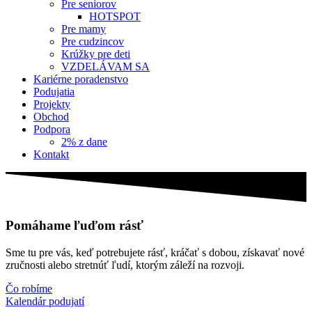
Pre seniorov
HOTSPOT
Pre mamy
Pre cudzincov
Krúžky pre deti
VZDELÁVAM SA
Kariérne poradenstvo
Podujatia
Projekty
Obchod
Podpora
2% z dane
Kontakt
Pomáhame ľuďom rásť
Sme tu pre vás, keď potrebujete rásť, kráčať s dobou, získavať nové
zručnosti alebo stretnúť ľudí, ktorým záleží na rozvoji.
Čo robíme
Kalendár podujatí