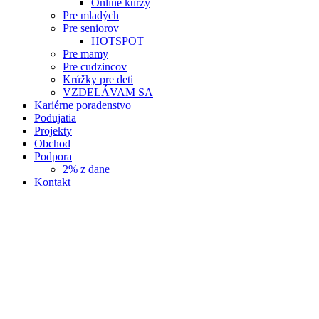
Online kurzy
Pre mladých
Pre seniorov
HOTSPOT
Pre mamy
Pre cudzincov
Krúžky pre deti
VZDELÁVAM SA
Kariérne poradenstvo
Podujatia
Projekty
Obchod
Podpora
2% z dane
Kontakt