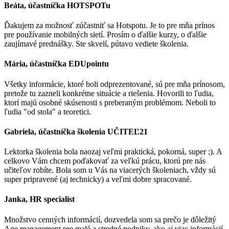
Beáta, účastníčka HOTSPOTu
Ďakujem za možnosť zúčastniť sa Hotspotu. Je to pre mňa prínos
pre používanie mobilných sietí. Prosím o ďalšie kurzy, o ďalšie
zaujímavé prednášky. Ste skvelí, pútavo vediete školenia.
Mária, účastníčka EDUpointu
Všetky informácie, ktoré boli odprezentované, sú pre mňa prínosom,
pretože tu zazneli konkrétne situácie a riešenia. Hovorili to ľudia,
ktorí majú osobné skúsenosti s preberaným problémom. Neboli to
ľudia "od stola" a teoretici.
Gabriela, účastníčka školenia UČITEĽ21
Lektorka školenia bola naozaj veľmi praktická, pokorná, super ;). A
celkovo Vám chcem poďakovať za veľkú prácu, ktorú pre nás
učiteľov robíte. Bola som u Vás na viacerých školeniach, vždy sú
super pripravené (aj technicky) a veľmi dobre spracované.
Janka, HR specialist
Množstvo cenných informácií, dozvedela som sa prečo je dôležitý
Age management pre malé a stredné podniky, ako aj viac informácií