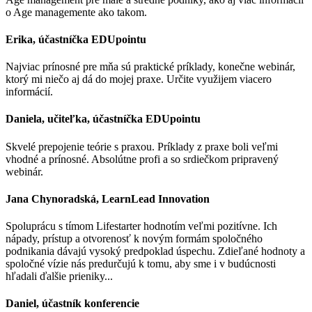
o Age managemente ako takom.
Erika, účastníčka EDUpointu
Najviac prínosné pre mňa sú praktické príklady, konečne webinár,
ktorý mi niečo aj dá do mojej praxe. Určite využijem viacero
informácií.
Daniela, učiteľka, účastníčka EDUpointu
Skvelé prepojenie teórie s praxou. Príklady z praxe boli veľmi
vhodné a prínosné. Absolútne profi a so srdiečkom pripravený
webinár.
Jana Chynoradská, LearnLead Innovation
Spoluprácu s tímom Lifestarter hodnotím veľmi pozitívne. Ich
nápady, prístup a otvorenosť k novým formám spoločného
podnikania dávajú vysoký predpoklad úspechu. Zdieľané hodnoty a
spoločné vízie nás predurčujú k tomu, aby sme i v budúcnosti
hľadali ďalšie prieniky...
Daniel, účastník konferencie