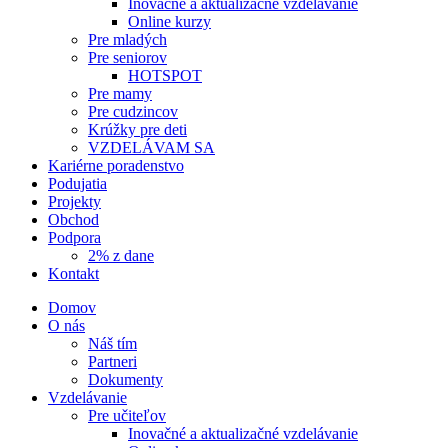
Inovačné a aktualizačné vzdelávanie
Online kurzy
Pre mladých
Pre seniorov
HOTSPOT
Pre mamy
Pre cudzincov
Krúžky pre deti
VZDELÁVAM SA
Kariérne poradenstvo
Podujatia
Projekty
Obchod
Podpora
2% z dane
Kontakt
Domov
O nás
Náš tím
Partneri
Dokumenty
Vzdelávanie
Pre učiteľov
Inovačné a aktualizačné vzdelávanie