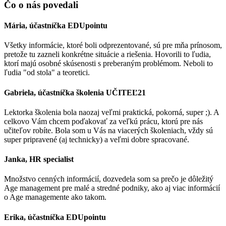
Čo o nás
povedali
Mária, účastníčka EDUpointu
Všetky informácie, ktoré boli odprezentované, sú pre mňa prínosom,
pretože tu zazneli konkrétne situácie a riešenia. Hovorili to ľudia,
ktorí majú osobné skúsenosti s preberaným problémom. Neboli to
ľudia "od stola" a teoretici.
Gabriela, účastníčka školenia UČITEĽ21
Lektorka školenia bola naozaj veľmi praktická, pokorná, super ;). A
celkovo Vám chcem poďakovať za veľkú prácu, ktorú pre nás
učiteľov robíte. Bola som u Vás na viacerých školeniach, vždy sú
super pripravené (aj technicky) a veľmi dobre spracované.
Janka, HR specialist
Množstvo cenných informácií, dozvedela som sa prečo je dôležitý
Age management pre malé a stredné podniky, ako aj viac informácií
o Age managemente ako takom.
Erika, účastníčka EDUpointu