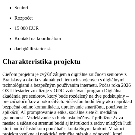
Seniori
Rozpočet
15 000 EUR
Kontakt na koordinátora
daria@lifestarter.sk
Charakteristika projektu
Cieľom projektu je zvýšiť záujem a digitálne zručnosti seniorov z
Bratislavy a okolia v aktuálnych témach spojených s digitálnymi
technológiami a bezpečným používaním internetu. Počas roka 2026
OZ Lifestarter zrealizuje v ODC vzdelávací program Digitálna
akadémia pre seniorov, ktorý bude rozdelený na dve podskupiny –
pre začiatočníkov a pokročilých. Súčasťou budú témy ako napríklad
bezpečná online komunikácia, upratovanie smartfónu, používanie
aplikácií, AI promptovanie a etika, sociálne siete či mediálna
gramotnosť. Vzdelávanie sa bude uskutočňovať približne 2x za
mesiac a súčasťou stretnutí budú aj inštruktori z radov mladých ľudí,
ktorí budú účastníkom pomáhať s konkrétnymi krokmi. V rámci
projektu vznikne aj praktická príručka otázok a odpovedí, ktorá