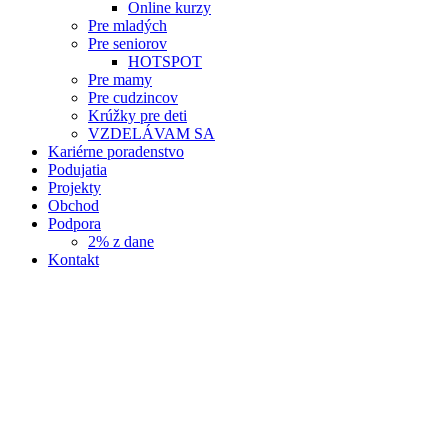
Online kurzy
Pre mladých
Pre seniorov
HOTSPOT
Pre mamy
Pre cudzincov
Krúžky pre deti
VZDELÁVAM SA
Kariérne poradenstvo
Podujatia
Projekty
Obchod
Podpora
2% z dane
Kontakt