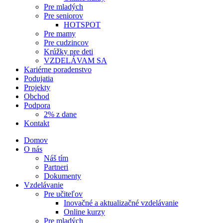
Pre mladých
Pre seniorov
HOTSPOT
Pre mamy
Pre cudzincov
Krúžky pre deti
VZDELÁVAM SA
Kariérne poradenstvo
Podujatia
Projekty
Obchod
Podpora
2% z dane
Kontakt
Domov
O nás
Náš tím
Partneri
Dokumenty
Vzdelávanie
Pre učiteľov
Inovačné a aktualizačné vzdelávanie
Online kurzy
Pre mladých