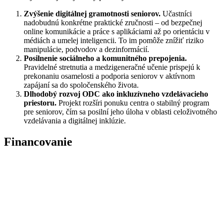
Zvýšenie digitálnej gramotnosti seniorov.
Učastníci
nadobudnú konkrétne praktické zručnosti – od bezpečnej
online komunikácie a práce s aplikáciami až po orientáciu v
médiách a umelej inteligencii. To im pomôže znížiť riziko
manipulácie, podvodov a dezinformácií.
Posilnenie sociálneho a komunitného prepojenia.
Pravidelné stretnutia a medzigeneračné učenie prispejú k
prekonaniu osamelosti a podporia seniorov v aktívnom
zapájaní sa do spoločenského života.
Dlhodobý rozvoj ODC ako inkluzívneho vzdelávacieho
priestoru.
Projekt rozšíri ponuku centra o stabilný program
pre seniorov, čím sa posilní jeho úloha v oblasti celoživotného
vzdelávania a digitálnej inklúzie.
Financovanie