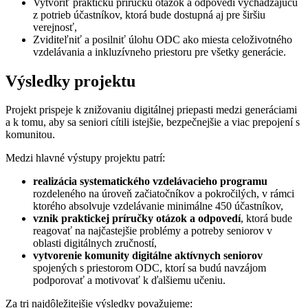
Vytvoriť praktickú príručku otázok a odpovedí vychádzajúcu
z potrieb účastníkov, ktorá bude dostupná aj pre širšiu
verejnosť,
Zviditeľniť a posilniť úlohu ODC ako miesta celoživotného
vzdelávania a inkluzívneho priestoru pre všetky generácie.
Výsledky projektu
Projekt prispeje k znižovaniu digitálnej priepasti medzi generáciami
a k tomu, aby sa seniori cítili istejšie, bezpečnejšie a viac prepojení s
komunitou.
Medzi hlavné výstupy projektu patrí:
realizácia systematického vzdelávacieho programu
rozdeleného na úroveň začiatočníkov a pokročilých, v rámci
ktorého absolvuje vzdelávanie minimálne 450 účastníkov,
vznik praktickej príručky otázok a odpovedí
, ktorá bude
reagovať na najčastejšie problémy a potreby seniorov v
oblasti digitálnych zručností,
vytvorenie komunity digitálne aktívnych seniorov
spojených s priestorom ODC, ktorí sa budú navzájom
podporovať a motivovať k ďalšiemu učeniu.
Za tri najdôležitejšie výsledky považujeme: