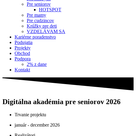
Pre seniorov
HOTSPOT
Pre mamy
Pre cudzincov
Krúžky pre deti
VZDELÁVAM SA
Kariérne poradenstvo
Podujatia
Projekty
Obchod
Podpora
2% z dane
Kontakt
Digitálna akadémia pre seniorov 2026
Trvanie projektu
január - december 2026
Realizátori