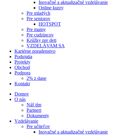
Inovačné a aktualizačné vzdelávanie
Online kurzy
Pre mladých
Pre seniorov
HOTSPOT
Pre mamy
Pre cudzincov
Krúžky pre deti
VZDELÁVAM SA
Kariérne poradenstvo
Podujatia
Projekty
Obchod
Podpora
2% z dane
Kontakt
Domov
O nás
Náš tím
Partneri
Dokumenty
Vzdelávanie
Pre učiteľov
Inovačné a aktualizačné vzdelávanie