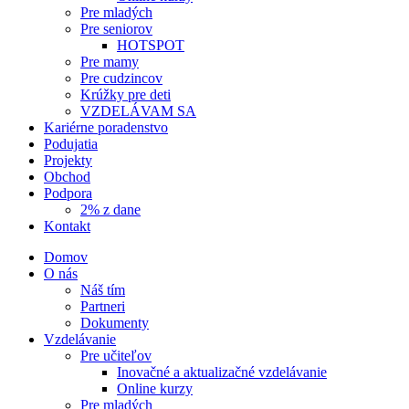
Pre mladých
Pre seniorov
HOTSPOT
Pre mamy
Pre cudzincov
Krúžky pre deti
VZDELÁVAM SA
Kariérne poradenstvo
Podujatia
Projekty
Obchod
Podpora
2% z dane
Kontakt
Domov
O nás
Náš tím
Partneri
Dokumenty
Vzdelávanie
Pre učiteľov
Inovačné a aktualizačné vzdelávanie
Online kurzy
Pre mladých