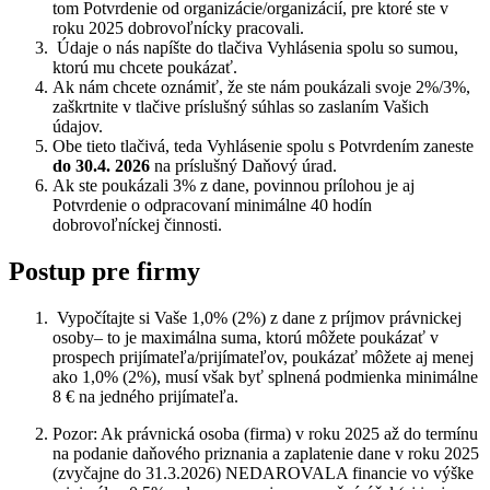
tom Potvrdenie od organizácie/organizácií, pre ktoré ste v
roku 2025 dobrovoľnícky pracovali.
Údaje o nás napíšte do tlačiva Vyhlásenia spolu so sumou,
ktorú mu chcete poukázať.
Ak nám chcete oznámiť, že ste nám poukázali svoje 2%/3%,
zaškrtnite v tlačive príslušný súhlas so zaslaním Vašich
údajov.
Obe tieto tlačivá, teda Vyhlásenie spolu s Potvrdením zaneste
do 30.4. 2026
na príslušný Daňový úrad.
Ak ste poukázali 3% z dane, povinnou prílohou je aj
Potvrdenie o odpracovaní minimálne 40 hodín
dobrovoľníckej činnosti.
Postup pre firmy
Vypočítajte si Vaše 1,0% (2%) z dane z príjmov právnickej
osoby– to je maximálna suma, ktorú môžete poukázať v
prospech prijímateľa/prijímateľov, poukázať môžete aj menej
ako 1,0% (2%), musí však byť splnená podmienka minimálne
8 € na jedného prijímateľa.
Pozor: Ak právnická osoba (firma) v roku 2025 až do termínu
na podanie daňového priznania a zaplatenie dane v roku 2025
(zvyčajne do 31.3.2026) NEDAROVALA financie vo výške