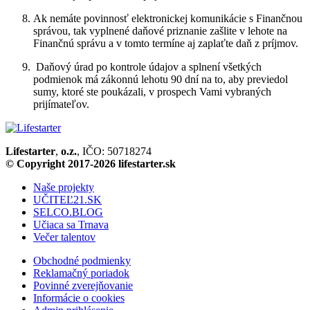
Ak nemáte povinnosť elektronickej komunikácie s Finančnou
správou, tak vyplnené daňové priznanie zašlite v lehote na
Finančnú správu a v tomto termíne aj zaplaťte daň z príjmov.
Daňový úrad po kontrole údajov a splnení všetkých
podmienok má zákonnú lehotu 90 dní na to, aby previedol
sumy, ktoré ste poukázali, v prospech Vami vybraných
prijímateľov.
Lifestarter
,
o.z.
, IČO: 50718274
© Copyright 2017-2026 lifestarter.sk
Naše projekty
UČITEĽ21.SK
SELCO.BLOG
Učiaca sa Trnava
Večer talentov
Obchodné podmienky
Reklamačný poriadok
Povinné zverejňovanie
Informácie o cookies