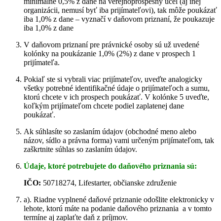
minimálne 0,5% z dane na verejnoprospešný účel (aj inej
organizácii, nemusí byť iba prijímateľovi), tak môže poukázať
iba 1,0% z dane – vyznačí v daňovom priznaní, že poukazuje
iba 1,0% z dane
V daňovom priznaní pre právnické osoby sú už uvedené
kolónky na poukázanie 1,0% (2%) z dane v prospech 1
prijímateľa.
Pokiaľ ste si vybrali viac prijímateľov, uveďte analogicky
všetky potrebné identifikačné údaje o prijímateľoch a sumu,
ktorú chcete v ich prospech poukázať. V kolónke 5 uveďte,
koľkým prijímateľom chcete podiel zaplatenej dane
poukázať.
Ak súhlasíte so zaslaním údajov (obchodné meno alebo
názov, sídlo a právna forma) vami určeným prijímateľom, tak
zaškrtnite súhlas so zaslaním údajov.
Údaje, ktoré potrebujete do daňového priznania sú:
IČO:
50718274, Lifestarter, občianske združenie
a). Riadne vyplnené daňové priznanie odošlite elektronicky v
lehote, ktorú máte na podanie daňového priznania a v tomto
termíne aj zaplaťte daň z príjmov.