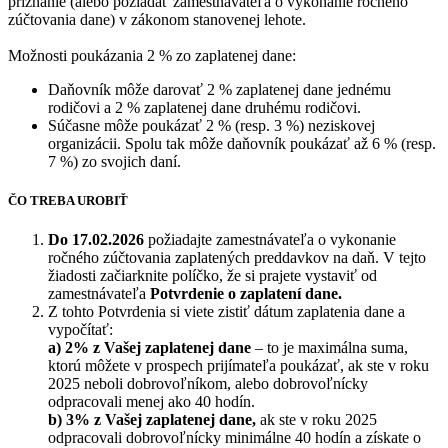
priznanie (alebo požiadať zamestnávateľa o vykonanie ročného
zúčtovania dane) v zákonom stanovenej lehote.
Možnosti poukázania 2 % zo zaplatenej dane:
Daňovník môže darovať 2 % zaplatenej dane jednému
rodičovi a 2 % zaplatenej dane druhému rodičovi.
Súčasne môže poukázať 2 % (resp. 3 %) neziskovej
organizácii. Spolu tak môže daňovník poukázať až 6 % (resp.
7 %) zo svojich daní.
ČO TREBA UROBIŤ
Do 17.02.2026
požiadajte zamestnávateľa o vykonanie
ročného zúčtovania zaplatených preddavkov na daň. V tejto
žiadosti začiarknite políčko, že si prajete vystaviť od
zamestnávateľa
Potvrdenie o zaplatení dane.
Z tohto Potvrdenia si viete zistiť dátum zaplatenia dane a
vypočítať:
a) 2% z Vašej zaplatenej dane
– to je maximálna suma,
ktorú môžete v prospech prijímateľa poukázať, ak ste v roku
2025 neboli dobrovoľníkom, alebo dobrovoľnícky
odpracovali menej ako 40 hodín.
b) 3% z Vašej zaplatenej dane,
ak ste v roku 2025
odpracovali dobrovoľnícky minimálne 40 hodín a získate o