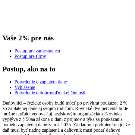
Vaše 2% pre nás
Postup pre zamestnanca
Postup pre firmy
Postup, ako na to
Potvrdenie o zaplatení dane
Vyhlásenie
Potvrdenie o dobrovoľníckej činnosti
Daňovníci – fyzické osoby budú môcť po prvýkrát poukázať 2 %
zo zaplatenej dane aj svojim rodičom. Rovnaké dve percentá bude
možné naďalej venovať aj neziskovým organizáciám. Novinka
vyplýva z § 50aa zákona o dani z príjmov a týka sa poukázania
podielu zaplatenej dane za rok 2025. Základnou podmienkou je, že
daň musí byť riadne zaplatená a daňovník musí podať daňové