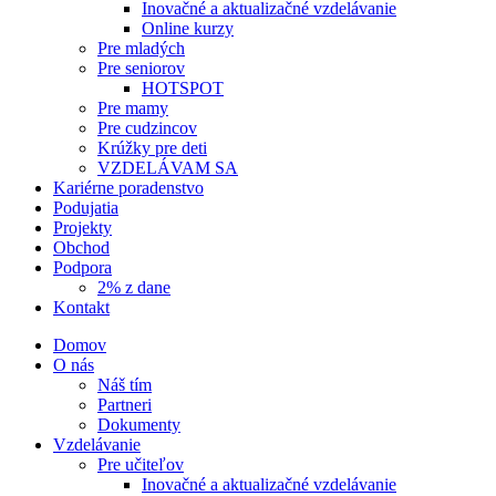
Inovačné a aktualizačné vzdelávanie
Online kurzy
Pre mladých
Pre seniorov
HOTSPOT
Pre mamy
Pre cudzincov
Krúžky pre deti
VZDELÁVAM SA
Kariérne poradenstvo
Podujatia
Projekty
Obchod
Podpora
2% z dane
Kontakt
Domov
O nás
Náš tím
Partneri
Dokumenty
Vzdelávanie
Pre učiteľov
Inovačné a aktualizačné vzdelávanie