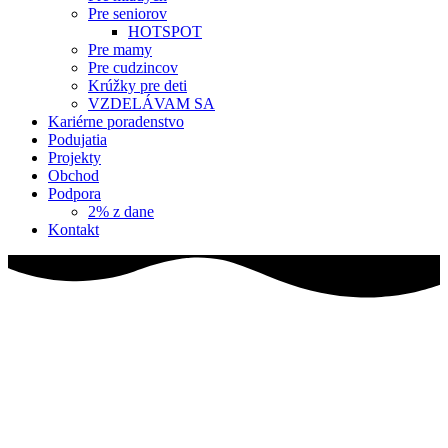
Pre seniorov
HOTSPOT
Pre mamy
Pre cudzincov
Krúžky pre deti
VZDELÁVAM SA
Kariérne poradenstvo
Podujatia
Projekty
Obchod
Podpora
2% z dane
Kontakt