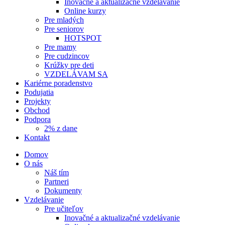
Inovačné a aktualizačné vzdelávanie
Online kurzy
Pre mladých
Pre seniorov
HOTSPOT
Pre mamy
Pre cudzincov
Krúžky pre deti
VZDELÁVAM SA
Kariérne poradenstvo
Podujatia
Projekty
Obchod
Podpora
2% z dane
Kontakt
Domov
O nás
Náš tím
Partneri
Dokumenty
Vzdelávanie
Pre učiteľov
Inovačné a aktualizačné vzdelávanie