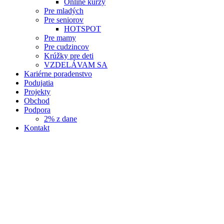
Online kurzy
Pre mladých
Pre seniorov
HOTSPOT
Pre mamy
Pre cudzincov
Krúžky pre deti
VZDELÁVAM SA
Kariérne poradenstvo
Podujatia
Projekty
Obchod
Podpora
2% z dane
Kontakt