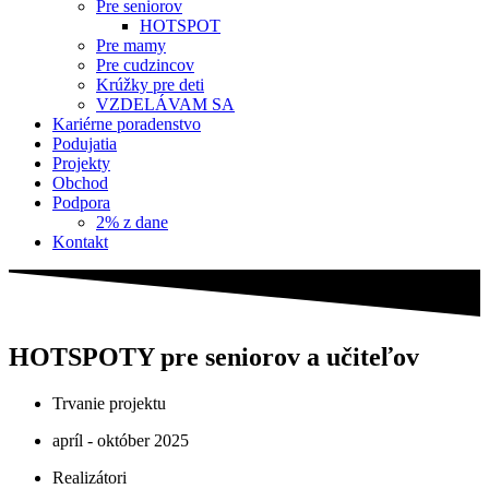
Pre seniorov
HOTSPOT
Pre mamy
Pre cudzincov
Krúžky pre deti
VZDELÁVAM SA
Kariérne poradenstvo
Podujatia
Projekty
Obchod
Podpora
2% z dane
Kontakt
HOTSPOTY pre seniorov a učiteľov
Trvanie projektu
apríl - október 2025
Realizátori