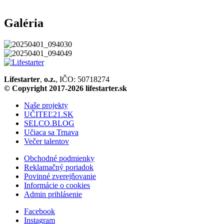
Galéria
Lifestarter
,
o.z.
, IČO: 50718274
© Copyright 2017-2026 lifestarter.sk
Naše projekty
UČITEĽ21.SK
SELCO.BLOG
Učiaca sa Trnava
Večer talentov
Obchodné podmienky
Reklamačný poriadok
Povinné zverejňovanie
Informácie o cookies
Admin prihlásenie
Facebook
Instagram