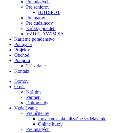
Pre mladých
Pre seniorov
HOTSPOT
Pre mamy
Pre cudzincov
Krúžky pre deti
VZDELÁVAM SA
Kariérne poradenstvo
Podujatia
Projekty
Obchod
Podpora
2% z dane
Kontakt
Domov
O nás
Náš tím
Partneri
Dokumenty
Vzdelávanie
Pre učiteľov
Inovačné a aktualizačné vzdelávanie
Online kurzy
Pre mladých