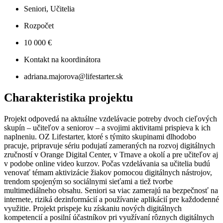
Seniori, Učitelia
Rozpočet
10 000 €
Kontakt na koordinátora
adriana.majorova@lifestarter.sk
Charakteristika projektu
Projekt odpovedá na aktuálne vzdelávacie potreby dvoch cieľových
skupín – učiteľov a seniorov – a svojimi aktivitami prispieva k ich
naplneniu. OZ Lifestarter, ktoré s týmito skupinami dlhodobo
pracuje, pripravuje sériu podujatí zameraných na rozvoj digitálnych
zručností v Orange Digital Center, v Trnave a okolí a pre učiteľov aj
v podobe online video kurzov. Počas vzdelávania sa učitelia budú
venovať témam aktivizácie žiakov pomocou digitálnych nástrojov,
trendom spojeným so sociálnymi sieťami a tiež tvorbe
multimediálneho obsahu. Seniori sa viac zamerajú na bezpečnosť na
internete, riziká dezinformácií a používanie aplikácií pre každodenné
využitie. Projekt prispeje ku získaniu nových digitálnych
kompetencií a posilní účastníkov pri využívaní rôznych digitálnych