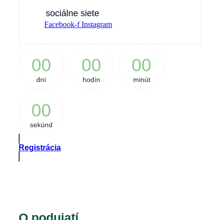
sociálne siete
Facebook-f
Instagram
0
0
0
0
0
0
dní
hodín
minút
0
0
sekúnd
Registrácia
O podujatí