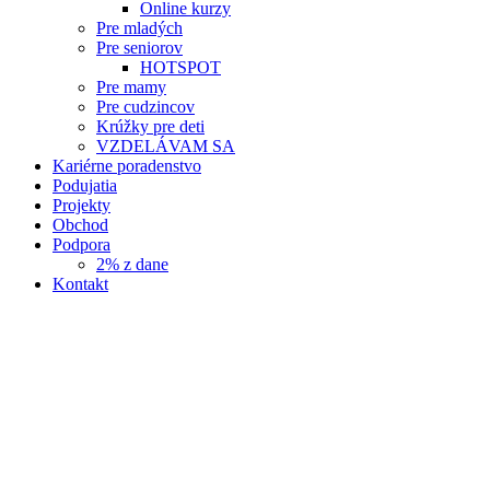
Online kurzy
Pre mladých
Pre seniorov
HOTSPOT
Pre mamy
Pre cudzincov
Krúžky pre deti
VZDELÁVAM SA
Kariérne poradenstvo
Podujatia
Projekty
Obchod
Podpora
2% z dane
Kontakt