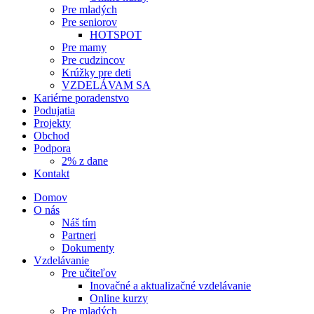
Pre mladých
Pre seniorov
HOTSPOT
Pre mamy
Pre cudzincov
Krúžky pre deti
VZDELÁVAM SA
Kariérne poradenstvo
Podujatia
Projekty
Obchod
Podpora
2% z dane
Kontakt
Domov
O nás
Náš tím
Partneri
Dokumenty
Vzdelávanie
Pre učiteľov
Inovačné a aktualizačné vzdelávanie
Online kurzy
Pre mladých