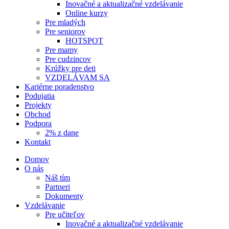
Inovačné a aktualizačné vzdelávanie
Online kurzy
Pre mladých
Pre seniorov
HOTSPOT
Pre mamy
Pre cudzincov
Krúžky pre deti
VZDELÁVAM SA
Kariérne poradenstvo
Podujatia
Projekty
Obchod
Podpora
2% z dane
Kontakt
Domov
O nás
Náš tím
Partneri
Dokumenty
Vzdelávanie
Pre učiteľov
Inovačné a aktualizačné vzdelávanie