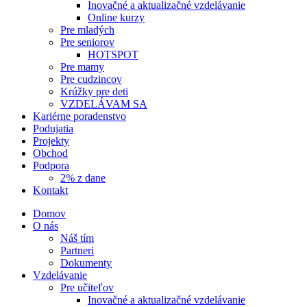
Inovačné a aktualizačné vzdelávanie
Online kurzy
Pre mladých
Pre seniorov
HOTSPOT
Pre mamy
Pre cudzincov
Krúžky pre deti
VZDELÁVAM SA
Kariérne poradenstvo
Podujatia
Projekty
Obchod
Podpora
2% z dane
Kontakt
Domov
O nás
Náš tím
Partneri
Dokumenty
Vzdelávanie
Pre učiteľov
Inovačné a aktualizačné vzdelávanie