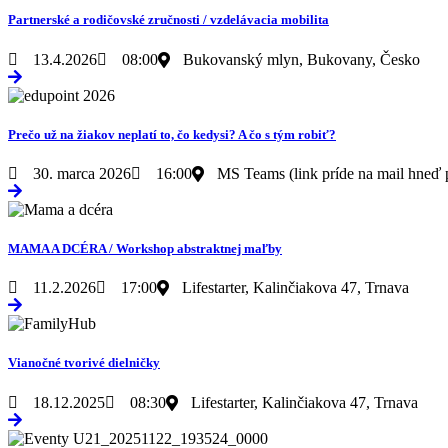
Partnerské a rodičovské zručnosti / vzdelávacia mobilita
13.4.2026
08:00
Bukovanský mlyn, Bukovany, Česko
Prečo už na žiakov neplatí to, čo kedysi? A čo s tým robiť?
30. marca 2026
16:00
MS Teams (link príde na mail hneď 
MAMA A DCÉRA / Workshop abstraktnej maľby
11.2.2026
17:00
Lifestarter, Kalinčiakova 47, Trnava
Vianočné tvorivé dielničky
18.12.2025
08:30
Lifestarter, Kalinčiakova 47, Trnava