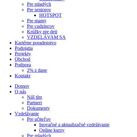
Pre mladých
Pre seniorov
HOTSPOT
Pre mamy
Pre cudzincov
Krúžky pre deti
VZDELÁVAM SA
Kariérne poradenstvo
Podujatia
Projekty
Obchod
Podpora
2% z dane
Kontakt
Domov
O nás
Náš tím
Partneri
Dokumenty
Vzdelávanie
Pre učiteľov
Inovačné a aktualizačné vzdelávanie
Online kurzy
Pre mladých