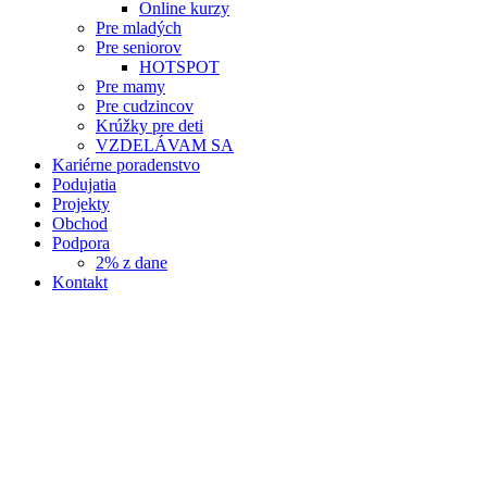
Online kurzy
Pre mladých
Pre seniorov
HOTSPOT
Pre mamy
Pre cudzincov
Krúžky pre deti
VZDELÁVAM SA
Kariérne poradenstvo
Podujatia
Projekty
Obchod
Podpora
2% z dane
Kontakt