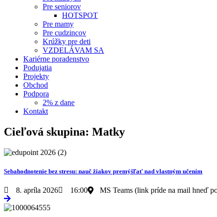
Pre seniorov
HOTSPOT
Pre mamy
Pre cudzincov
Krúžky pre deti
VZDELÁVAM SA
Kariérne poradenstvo
Podujatia
Projekty
Obchod
Podpora
2% z dane
Kontakt
Cieľová skupina: Matky
Sebahodnotenie bez stresu: nauč žiakov premýšľať nad vlastným učením
8. apríla 2026
16:00
MS Teams (link príde na mail hneď po