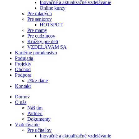
Inovačné a aktualizačné vzdelávanie
Online kurzy
Pre mladých
Pre seniorov
HOTSPOT
Pre mamy
Pre cudzincov
Krúžky pre deti
VZDELÁVAM SA
Kariérne poradenstvo
Podujatia
Projekty
Obchod
Podpora
2% z dane
Kontakt
Domov
O nás
Náš tím
Partneri
Dokumenty
Vzdelávanie
Pre učiteľov
Inovačné a aktualizačné vzdelávanie