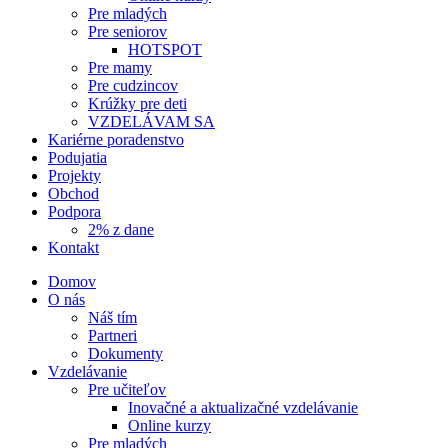
Pre mladých
Pre seniorov
HOTSPOT
Pre mamy
Pre cudzincov
Krúžky pre deti
VZDELÁVAM SA
Kariérne poradenstvo
Podujatia
Projekty
Obchod
Podpora
2% z dane
Kontakt
Domov
O nás
Náš tím
Partneri
Dokumenty
Vzdelávanie
Pre učiteľov
Inovačné a aktualizačné vzdelávanie
Online kurzy
Pre mladých