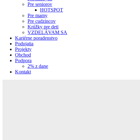
Pre seniorov
HOTSPOT
Pre mamy
Pre cudzincov
Krúžky pre deti
VZDELÁVAM SA
Kariérne poradenstvo
Podujatia
Projekty
Obchod
Podpora
2% z dane
Kontakt