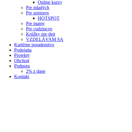
Online kurzy
Pre mladých
Pre seniorov
HOTSPOT
Pre mamy
Pre cudzincov
Krúžky pre deti
VZDELÁVAM SA
Kariérne poradenstvo
Podujatia
Projekty
Obchod
Podpora
2% z dane
Kontakt