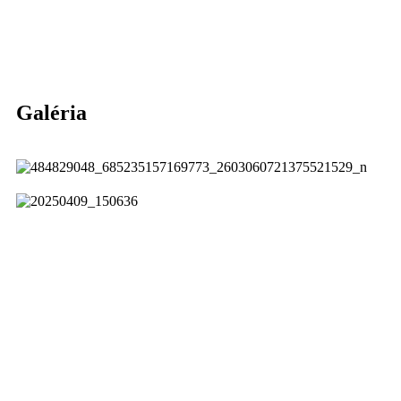
Galéria
Lifestarter
,
o.z.
, IČO: 50718274
© Copyright 2017-2026 lifestarter.sk
Naše projekty