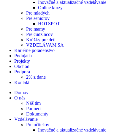
Inovačné a aktualizačné vzdelávanie
Online kurzy
Pre mladých
Pre seniorov
HOTSPOT
Pre mamy
Pre cudzincov
Krúžky pre deti
VZDELÁVAM SA
Kariérne poradenstvo
Podujatia
Projekty
Obchod
Podpora
2% z dane
Kontakt
Domov
O nás
Náš tím
Partneri
Dokumenty
Vzdelávanie
Pre učiteľov
Inovačné a aktualizačné vzdelávanie