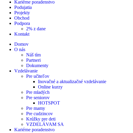
Kariérne poradenstvo
Podujatia
Projekty
Obchod
Podpora
2% z dane
Kontakt
Domov
O nás
Náš tím
Partneri
Dokumenty
Vzdelávanie
Pre učiteľov
Inovačné a aktualizačné vzdelávanie
Online kurzy
Pre mladých
Pre seniorov
HOTSPOT
Pre mamy
Pre cudzincov
Krúžky pre deti
VZDELÁVAM SA
Kariérne poradenstvo