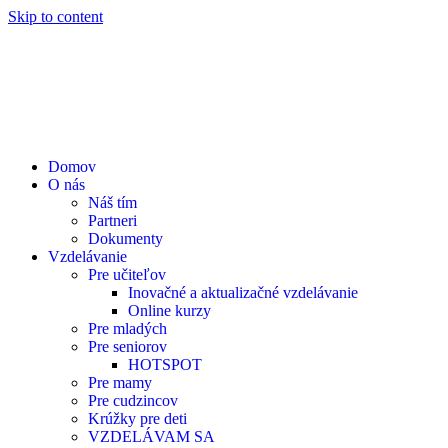
Skip to content
Domov
O nás
Náš tím
Partneri
Dokumenty
Vzdelávanie
Pre učiteľov
Inovačné a aktualizačné vzdelávanie
Online kurzy
Pre mladých
Pre seniorov
HOTSPOT
Pre mamy
Pre cudzincov
Krúžky pre deti
VZDELÁVAM SA