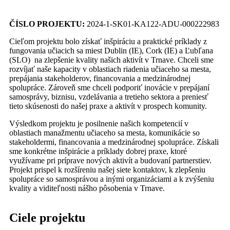
ČÍSLO PROJEKTU:
2024-1-SK01-KA122-ADU-000222983
Cieľom projektu bolo získať inšpiráciu a praktické príklady z
fungovania učiacich sa miest Dublin (IE), Cork (IE) a Ľubľana
(SLO) na zlepšenie kvality našich aktivít v Trnave. Chceli sme
rozvíjať naše kapacity v oblastiach riadenia učiaceho sa mesta,
prepájania stakeholderov, financovania a medzinárodnej
spolupráce. Zároveň sme chceli podporiť inovácie v prepájaní
samosprávy, biznisu, vzdelávania a tretieho sektora a preniesť
tieto skúsenosti do našej praxe a aktivít v prospech komunity.
Výsledkom projektu je posilnenie našich kompetencií v
oblastiach manažmentu učiaceho sa mesta, komunikácie so
stakeholdermi, financovania a medzinárodnej spolupráce. Získali
sme konkrétne inšpirácie a príklady dobrej praxe, ktoré
využívame pri príprave nových aktivít a budovaní partnerstiev.
Projekt prispel k rozšíreniu našej siete kontaktov, k zlepšeniu
spolupráce so samosprávou a inými organizáciami a k zvýšeniu
kvality a viditeľnosti nášho pôsobenia v Trnave.
Ciele projektu