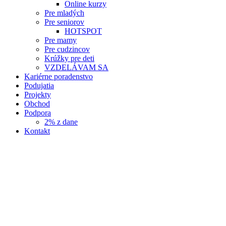
Online kurzy
Pre mladých
Pre seniorov
HOTSPOT
Pre mamy
Pre cudzincov
Krúžky pre deti
VZDELÁVAM SA
Kariérne poradenstvo
Podujatia
Projekty
Obchod
Podpora
2% z dane
Kontakt