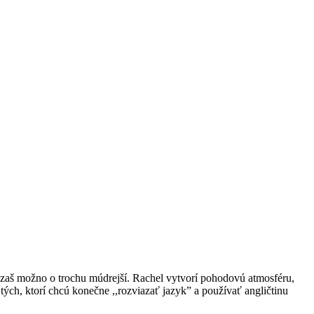
ádzaš možno o trochu múdrejší.
Rachel
vytvor
í
pohodovú a
tmosféru,
 tých, ktorí chcú konečne ,,rozviazať
jazyk” a používať angličtinu