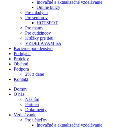
Inovačné a aktualizačné vzdelávanie
Online kurzy
Pre mladých
Pre seniorov
HOTSPOT
Pre mamy
Pre cudzincov
Krúžky pre deti
VZDELÁVAM SA
Kariérne poradenstvo
Podujatia
Projekty
Obchod
Podpora
2% z dane
Kontakt
Domov
O nás
Náš tím
Partneri
Dokumenty
Vzdelávanie
Pre učiteľov
Inovačné a aktualizačné vzdelávanie