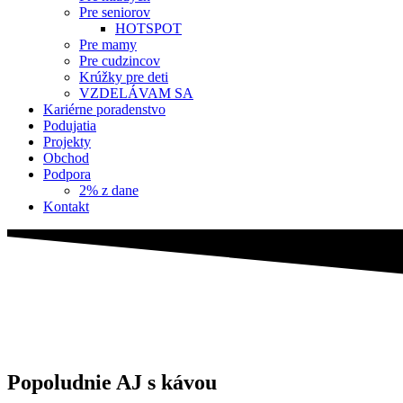
Pre seniorov
HOTSPOT
Pre mamy
Pre cudzincov
Krúžky pre deti
VZDELÁVAM SA
Kariérne poradenstvo
Podujatia
Projekty
Obchod
Podpora
2% z dane
Kontakt
Popoludnie AJ s kávou