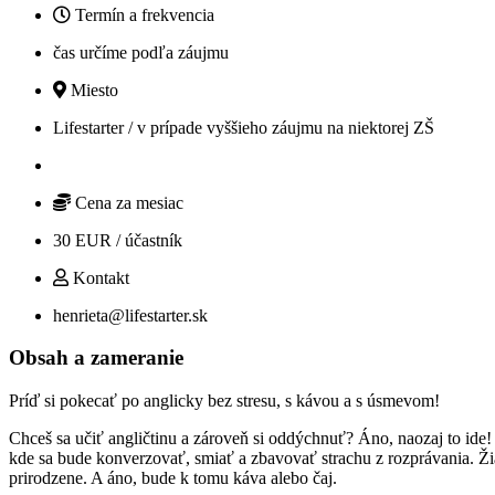
Termín a frekvencia
čas určíme podľa záujmu
Miesto
Lifestarter / v prípade vyššieho záujmu na niektorej ZŠ
Cena za mesiac
30 EUR / účastník
Kontakt
henrieta@lifestarter.sk
Obsah a zameranie
Príď si
pokecať
po anglicky bez stresu, s kávou a s úsmevom!
Chceš sa učiť angličtinu a zároveň si oddýchnuť? Áno, naozaj to ide!
kde sa bude konverzovať, smiať a zbavovať strachu z rozprávania. Žiad
prirodzene. A áno, bude k tomu káva alebo čaj.