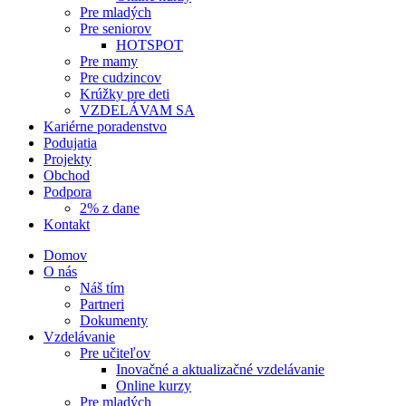
Pre mladých
Pre seniorov
HOTSPOT
Pre mamy
Pre cudzincov
Krúžky pre deti
VZDELÁVAM SA
Kariérne poradenstvo
Podujatia
Projekty
Obchod
Podpora
2% z dane
Kontakt
Domov
O nás
Náš tím
Partneri
Dokumenty
Vzdelávanie
Pre učiteľov
Inovačné a aktualizačné vzdelávanie
Online kurzy
Pre mladých