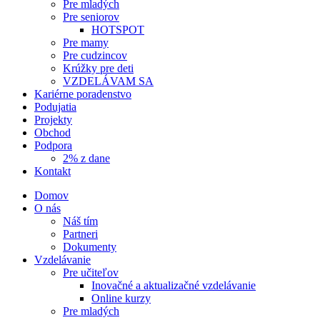
Pre mladých
Pre seniorov
HOTSPOT
Pre mamy
Pre cudzincov
Krúžky pre deti
VZDELÁVAM SA
Kariérne poradenstvo
Podujatia
Projekty
Obchod
Podpora
2% z dane
Kontakt
Domov
O nás
Náš tím
Partneri
Dokumenty
Vzdelávanie
Pre učiteľov
Inovačné a aktualizačné vzdelávanie
Online kurzy
Pre mladých