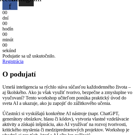
f
0
0
dní
0
0
hodín
0
0
minút
0
0
sekúnd
Podujatie sa už uskutočnilo.
Registrácia
O podujatí
Umelá inteligencia sa rýchlo stáva súčasťou každodenného života –
aj školského. Ako ju však využiť tvorivo, bezpečne a zmysluplne vo
vyučovaní? Tento workshop učiteľom ponúka praktický úvod do
sveta AI a ukazuje, ako ju zapojiť do zážitkového učenia.
Účastníci si vyskúšajú konkrétne AI nástroje (napr. ChatGPT,
generátory obrázkov, hlasu či kódov), vytvoria vlastné vzdelávacie
aktivity a získajú inšpiráciu, ako AI využívať na rozvoj tvorivosti,
kritického myslenia či medzipredmetových projektov. Workshop je