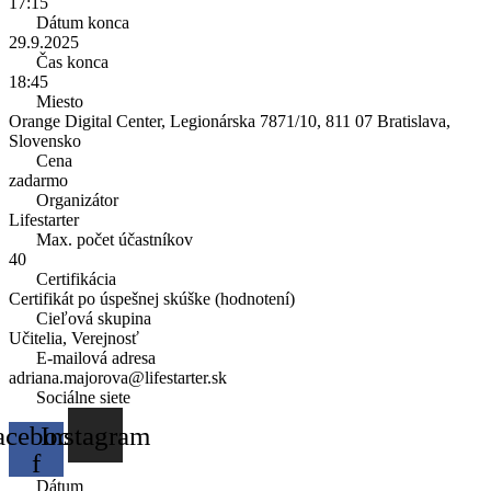
17:15
Dátum konca
29.9.2025
Čas konca
18:45
Miesto
Orange Digital Center, Legionárska 7871/10, 811 07 Bratislava,
Slovensko
Cena
zadarmo
Organizátor
Lifestarter
Max. počet účastníkov
40
Certifikácia
Certifikát po úspešnej skúške (hodnotení)
Cieľová skupina
Učitelia, Verejnosť
E-mailová adresa
adriana.majorova@lifestarter.sk
Sociálne siete
acebook-
Instagram
f
Dátum