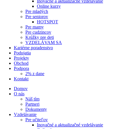
Inovačné a aktualizačné vzdelávanie
Online kurzy
Pre mladých
Pre seniorov
HOTSPOT
Pre mamy
Pre cudzincov
Krúžky pre deti
VZDELÁVAM SA
Kariérne poradenstvo
Podujatia
Projekty
Obchod
Podpora
2% z dane
Kontakt
Domov
O nás
Náš tím
Partneri
Dokumenty
Vzdelávanie
Pre učiteľov
Inovačné a aktualizačné vzdelávanie