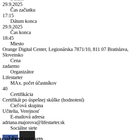
29.9.2025
Čas začiatku
17:15
Dátum konca
29.9.2025
Čas konca
18:45
Miesto
Orange Digital Center, Legionárska 7871/10, 811 07 Bratislava,
Slovensko
Cena
zadarmo
Organizátor
Lifestarter
MAx. počet účastníkov
40
Certifikácia
Certifikát po úspešnej skúške (hodnotení)
Cieľová skupina
Učitelia, Verejnosť
E-mailová adresa
adriana.majorova@lifestarter.sk
Sociálne siete
acebook-
Instagram