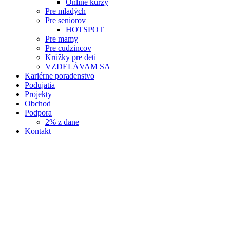
Online kurzy
Pre mladých
Pre seniorov
HOTSPOT
Pre mamy
Pre cudzincov
Krúžky pre deti
VZDELÁVAM SA
Kariérne poradenstvo
Podujatia
Projekty
Obchod
Podpora
2% z dane
Kontakt