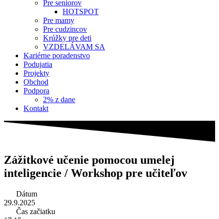
Pre seniorov
HOTSPOT
Pre mamy
Pre cudzincov
Krúžky pre deti
VZDELÁVAM SA
Kariérne poradenstvo
Podujatia
Projekty
Obchod
Podpora
2% z dane
Kontakt
Zážitkové učenie pomocou umelej
inteligencie / Workshop pre učiteľov
Dátum
29.9.2025
Čas začiatku