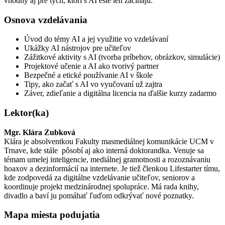
vhodný aj pre tých, ktorí s AI ešte len začínajú.
Osnova vzdelávania
Úvod do témy AI a jej využitie vo vzdelávaní
Ukážky AI nástrojov pre učiteľov
Zážitkové aktivity s AI (tvorba príbehov, obrázkov, simulácie)
Projektové učenie a AI ako tvorivý partner
Bezpečné a etické používanie AI v škole
Tipy, ako začať s AI vo vyučovaní už zajtra
Záver, zdieľanie a digitálna licencia na ďalšie kurzy zadarmo
Lektor(ka)
Mgr. Klára Zubková
Klára je absolventkou Fakulty masmediálnej komunikácie UCM v
Trnave, kde stále pôsobí aj ako interná doktorandka. Venuje sa
témam umelej inteligencie, mediálnej gramotnosti a rozoznávaniu
hoaxov a dezinformácií na internete. Je tiež členkou Lifestarter tímu,
kde zodpovedá za digitálne vzdelávanie učiteľov, seniorov a
koordinuje projekt medzinárodnej spolupráce. Má rada knihy,
divadlo a baví ju pomáhať ľuďom odkrývať nové poznatky.
Mapa miesta podujatia​