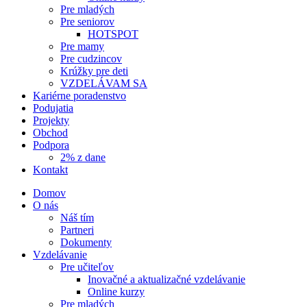
Pre mladých
Pre seniorov
HOTSPOT
Pre mamy
Pre cudzincov
Krúžky pre deti
VZDELÁVAM SA
Kariérne poradenstvo
Podujatia
Projekty
Obchod
Podpora
2% z dane
Kontakt
Domov
O nás
Náš tím
Partneri
Dokumenty
Vzdelávanie
Pre učiteľov
Inovačné a aktualizačné vzdelávanie
Online kurzy
Pre mladých