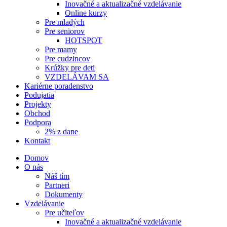
Inovačné a aktualizačné vzdelávanie
Online kurzy
Pre mladých
Pre seniorov
HOTSPOT
Pre mamy
Pre cudzincov
Krúžky pre deti
VZDELÁVAM SA
Kariérne poradenstvo
Podujatia
Projekty
Obchod
Podpora
2% z dane
Kontakt
Domov
O nás
Náš tím
Partneri
Dokumenty
Vzdelávanie
Pre učiteľov
Inovačné a aktualizačné vzdelávanie