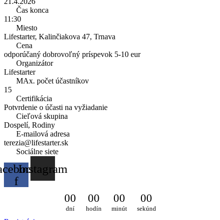
21.4.2026
Čas konca
11:30
Miesto
Lifestarter, Kalinčiakova 47, Trnava
Cena
odporúčaný dobrovoľný príspevok 5-10 eur
Organizátor
Lifestarter
MAx. počet účastníkov
15
Certifikácia
Potvrdenie o účasti na vyžiadanie
Cieľová skupina
Dospelí, Rodiny
E-mailová adresa
terezia@lifestarter.sk
Sociálne siete
acebook-
Instagram
f
0
0
0
0
0
0
0
0
dní
hodín
minút
sekúnd