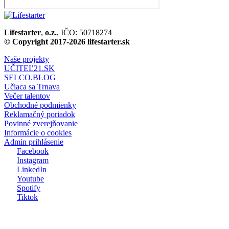
Lifestarter
,
o.z.
, IČO: 50718274
© Copyright 2017-2026 lifestarter.sk
Naše projekty
UČITEĽ21.SK
SELCO.BLOG
Učiaca sa Trnava
Večer talentov
Obchodné podmienky
Reklamačný poriadok
Povinné zverejňovanie
Informácie o cookies
Admin prihlásenie
Facebook
Instagram
LinkedIn
Youtube
Spotify
Tiktok