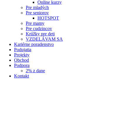
Online kurzy
Pre mladých
Pre seniorov
HOTSPOT
Pre mamy
Pre cudzincov
Krúžky pre deti
VZDELÁVAM SA
Kariérne poradenstvo
Podujatia
Projekty
Obchod
Podpora
2% z dane
Kontakt