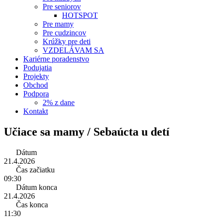
Pre seniorov
HOTSPOT
Pre mamy
Pre cudzincov
Krúžky pre deti
VZDELÁVAM SA
Kariérne poradenstvo
Podujatia
Projekty
Obchod
Podpora
2% z dane
Kontakt
Učiace sa mamy / Sebaúcta u detí
Dátum
21.4.2026
Čas začiatku
09:30
Dátum konca
21.4.2026
Čas konca
11:30