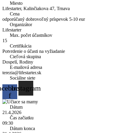
Miesto
Lifestarter, Kalinčiakova 47, Trnava
Cena
odporúčaný dobrovoľný príspevok 5-10 eur
Organizátor
Lifestarter
Max. počet účastníkov
15
Certifikácia
Potvrdenie o účasti na vyžiadanie
Cieľová skupina
Dospelí, Rodiny
E-mailová adresa
terezia@lifestarter.sk
Sociálne siete
acebook-
Instagram
f
Dátum
21.4.2026
Čas začiatku
09:30
Dátum konca