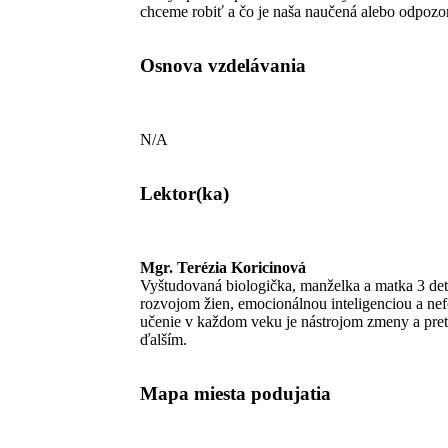
chceme robiť a čo je naša naučená alebo odpozo
Osnova vzdelávania
N/A
Lektor(ka)
Mgr. Terézia Koricinová
Vyštudovaná biologička, manželka a matka 3 detí
rozvojom žien, emocionálnou inteligenciou a ne
učenie v každom veku je nástrojom zmeny a pre
ďalším.
Mapa miesta podujatia​