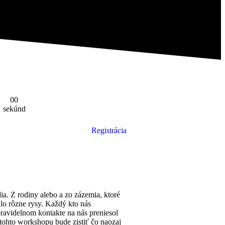
0
0
sekúnd
Registrácia
a. Z rodiny alebo a zo zázemia, ktoré
alo rôzne rysy. Každý kto nás
 pravidelnom kontakte na nás preniesol
tohto workshopu bude zistiť čo naozaj