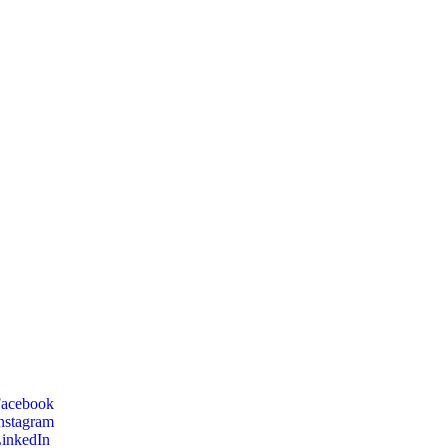
acebook
nstagram
inkedIn