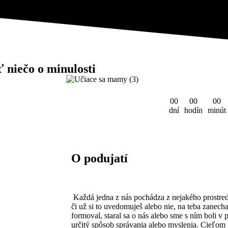
 niečo o minulosti
0
0
0
0
0
0
dní
hodín
minút
O podujatí
Každá jedna z nás pochádza z nejakého prostredi
či už si to uvedomuješ alebo nie, na teba zanech
formoval, staral sa o nás alebo sme s ním boli v
určitý spôsob správania alebo myslenia. Cieľom 