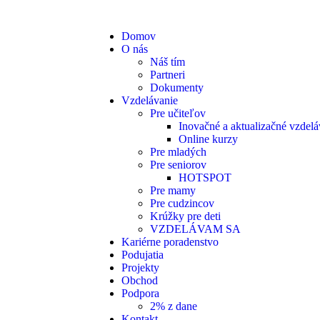
Domov
O nás
Náš tím
Partneri
Dokumenty
Vzdelávanie
Pre učiteľov
Inovačné a aktualizačné vzdelá
Online kurzy
Pre mladých
Pre seniorov
HOTSPOT
Pre mamy
Pre cudzincov
Krúžky pre deti
VZDELÁVAM SA
Kariérne poradenstvo
Podujatia
Projekty
Obchod
Podpora
2% z dane
Kontakt