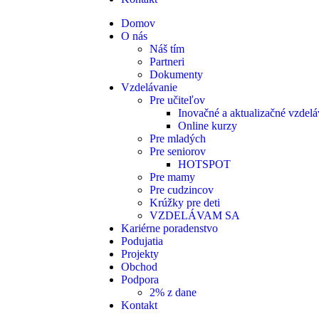
Domov
O nás
Náš tím
Partneri
Dokumenty
Vzdelávanie
Pre učiteľov
Inovačné a aktualizačné vzdelá
Online kurzy
Pre mladých
Pre seniorov
HOTSPOT
Pre mamy
Pre cudzincov
Krúžky pre deti
VZDELÁVAM SA
Kariérne poradenstvo
Podujatia
Projekty
Obchod
Podpora
2% z dane
Kontakt