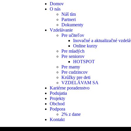
Domov
O nás
Náš tím
Partneri
Dokumenty
Vzdelávanie
Pre učiteľov
Inovačné a aktualizačné vzdelá
Online kurzy
Pre mladých
Pre seniorov
HOTSPOT
Pre mamy
Pre cudzincov
Krúžky pre deti
VZDELÁVAM SA
Kariérne poradenstvo
Podujatia
Projekty
Obchod
Podpora
2% z dane
Kontakt