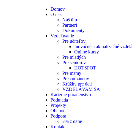
Domov
O nás
Náš tím
Partneri
Dokumenty
Vzdelávanie
Pre učiteľov
Inovačné a aktualizačné vzdelá
Online kurzy
Pre mladých
Pre seniorov
HOTSPOT
Pre mamy
Pre cudzincov
Krúžky pre deti
VZDELÁVAM SA
Kariérne poradenstvo
Podujatia
Projekty
Obchod
Podpora
2% z dane
Kontakt