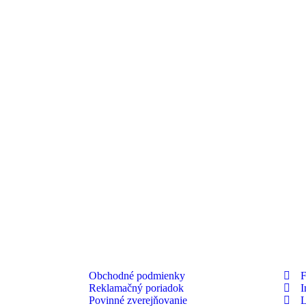
Obchodné podmienky
F
Reklamačný poriadok
I
Povinné zverejňovanie
L