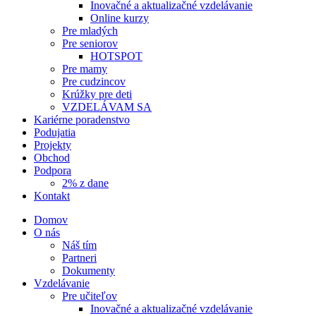
Inovačné a aktualizačné vzdelávanie
Online kurzy
Pre mladých
Pre seniorov
HOTSPOT
Pre mamy
Pre cudzincov
Krúžky pre deti
VZDELÁVAM SA
Kariérne poradenstvo
Podujatia
Projekty
Obchod
Podpora
2% z dane
Kontakt
Domov
O nás
Náš tím
Partneri
Dokumenty
Vzdelávanie
Pre učiteľov
Inovačné a aktualizačné vzdelávanie