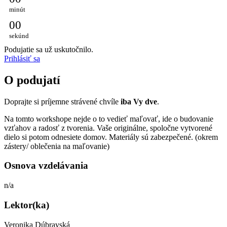
minút
0
0
sekúnd
Podujatie sa už uskutočnilo.
Prihlásiť sa
O podujatí
Doprajte si príjemne strávené chvíle
iba Vy dve
.
Na tomto workshope nejde o to vedieť maľovať, ide o budovanie
vzťahov a radosť z tvorenia. Vaše originálne, spoločne vytvorené
dielo si potom odnesiete domov. Materiály sú zabezpečené. (okrem
zástery/ oblečenia na maľovanie)
Osnova vzdelávania
n/a
Lektor(ka)
Veronika Dúbravská