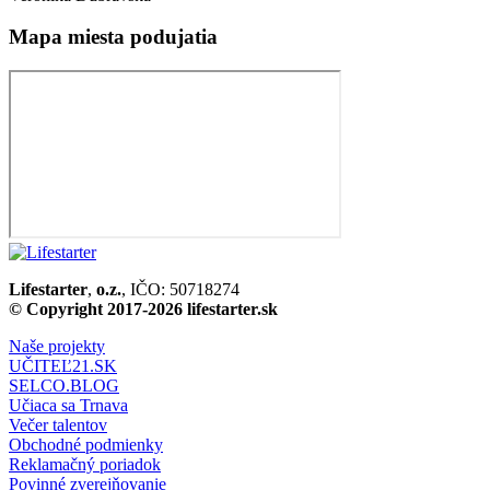
Mapa miesta podujatia​
Lifestarter
,
o.z.
, IČO: 50718274
© Copyright 2017-2026 lifestarter.sk
Naše projekty
UČITEĽ21.SK
SELCO.BLOG
Učiaca sa Trnava
Večer talentov
Obchodné podmienky
Reklamačný poriadok
Povinné zverejňovanie