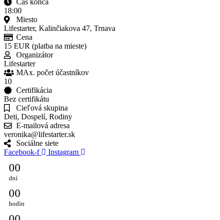
Čas konca
18:00
Miesto
Lifestarter, Kalinčiakova 47, Trnava
Cena
15 EUR (platba na mieste)
Organizátor
Lifestarter
MAx. počet účastníkov
10
Certifikácia
Bez certifikátu
Cieľová skupina
Deti, Dospelí, Rodiny
E-mailová adresa
veronika@lifestarter.sk
Sociálne siete
Facebook-f
Instagram
0
0
dní
0
0
hodín
0
0