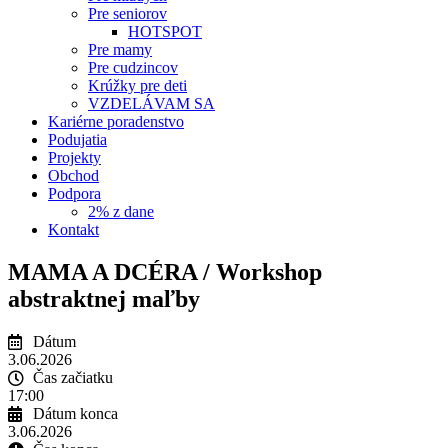
Pre seniorov
HOTSPOT
Pre mamy
Pre cudzincov
Krúžky pre deti
VZDELÁVAM SA
Kariérne poradenstvo
Podujatia
Projekty
Obchod
Podpora
2% z dane
Kontakt
MAMA A DCÉRA / Workshop
abstraktnej maľby
Dátum
3.06.2026
Čas začiatku
17:00
Dátum konca
3.06.2026