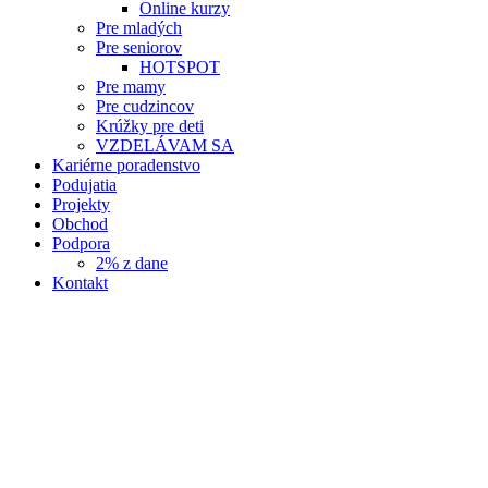
Online kurzy
Pre mladých
Pre seniorov
HOTSPOT
Pre mamy
Pre cudzincov
Krúžky pre deti
VZDELÁVAM SA
Kariérne poradenstvo
Podujatia
Projekty
Obchod
Podpora
2% z dane
Kontakt