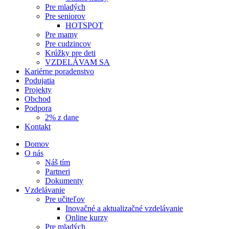
Pre mladých
Pre seniorov
HOTSPOT
Pre mamy
Pre cudzincov
Krúžky pre deti
VZDELÁVAM SA
Kariérne poradenstvo
Podujatia
Projekty
Obchod
Podpora
2% z dane
Kontakt
Domov
O nás
Náš tím
Partneri
Dokumenty
Vzdelávanie
Pre učiteľov
Inovačné a aktualizačné vzdelávanie
Online kurzy
Pre mladých