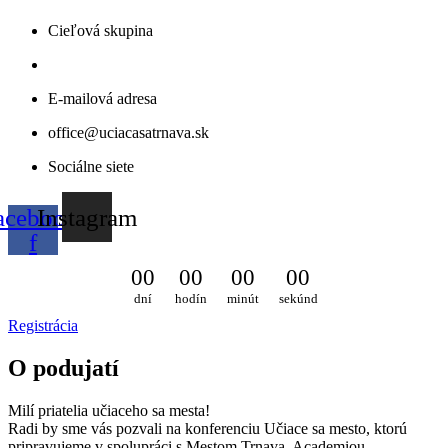
Cieľová skupina
E-mailová adresa
office@uciacasatrnava.sk
Sociálne siete
acebook-
Instagram
f
0
0
0
0
0
0
0
0
dní
hodín
minút
sekúnd
Registrácia
O podujatí
Milí priatelia učiaceho sa mesta!
Radi by sme vás pozvali na konferenciu Učiace sa mesto, ktorú
pripravujeme v spolupráci s Mestom Trnava, Academiou