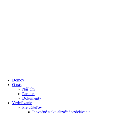
Domov
O nás
Náš tím
Partneri
Dokumenty
Vzdelávanie
Pre učiteľov
Inovačné a aktualizačné vzdelávanie