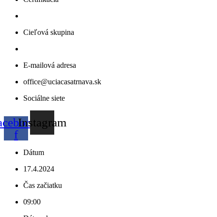
Cieľová skupina
E-mailová adresa
office@uciacasatrnava.sk
Sociálne siete
acebook-
Instagram
f
Dátum
17.4.2024
Čas začiatku
09:00