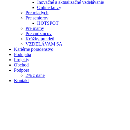
Inovačné a aktualizačné vzdelávanie
Online kurzy
Pre mladých
Pre seniorov
HOTSPOT
Pre mamy
Pre cudzincov
Krúžky pre deti
VZDELÁVAM SA
Kariérne poradenstvo
Podujatia
Projekty
Obchod
Podpora
2% z dane
Kontakt