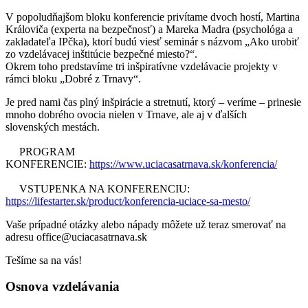
V popoludňajšom bloku konferencie privítame dvoch hostí, Martina
Královiča (experta na bezpečnosť) a Mareka Madra (psychológa a
zakladateľa IPčka), ktorí budú viesť seminár s názvom „Ako urobiť
zo vzdelávacej inštitúcie bezpečné miesto?“.
Okrem toho predstavíme tri inšpiratívne vzdelávacie projekty v
rámci bloku „Dobré z Trnavy“.
Je pred nami čas plný inšpirácie a stretnutí, ktorý – veríme – prinesie
mnoho dobrého ovocia nielen v Trnave, ale aj v ďalších
slovenských mestách.
PROGRAM
KONFERENCIE:
https://www.uciacasatrnava.sk/konferencia/
VSTUPENKA NA KONFERENCIU:
https://lifestarter.sk/product/konferencia-uciace-sa-mesto/
Vaše prípadné otázky alebo nápady môžete už teraz smerovať na
adresu office@uciacasatrnava.sk
Tešíme sa na vás!
Osnova vzdelávania