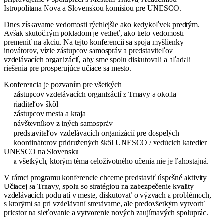
Istropolitana Nova a Slovenskou komisiou pre UNESCO.
Dnes získavame vedomosti rýchlejšie ako kedykoľvek predtým.
Avšak skutočným pokladom je vedieť, ako tieto vedomosti
premeniť na akciu. Na tejto konferencii sa spoja myšlienky
inovátorov, vízie zástupcov samospráv a predstaviteľov
vzdelávacích organizácií, aby sme spolu diskutovali a hľadali
riešenia pre prosperujúce učiace sa mesto.
Konferencia je pozvaním pre všetkých
zástupcov vzdelávacích organizácií z Trnavy a okolia
riaditeľov škôl
zástupcov mesta a kraja
návštevníkov z iných samospráv
predstaviteľov vzdelávacích organizácií pre dospelých
koordinátorov pridružených škôl UNESCO / vedúcich katedier
UNESCO na Slovensku
a všetkých, ktorým téma celoživotného učenia nie je ľahostajná.
V rámci programu konferencie chceme predstaviť úspešné aktivity
Učiacej sa Trnavy, spolu so stratégiou na zabezpečenie kvality
vzdelávacích podujatí v meste, diskutovať o výzvach a problémoch,
s ktorými sa pri vzdelávaní stretávame, ale predovšetkým vytvoriť
priestor na sieťovanie a vytvorenie nových zaujímavých spoluprác.