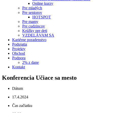
Online kurzy
Pre mladých
Pre seniorov
HOTSPOT
Pre mamy
Pre cudzincov
Krúžky pre deti
VZDELÁVAM SA
Kariérne poradenstvo
Podujatia
Projekty
Obchod
Podpora
2% z dane
Kontakt
Konferencia Učiace sa mesto
Dátum
17.4.2024
Čas začiatku