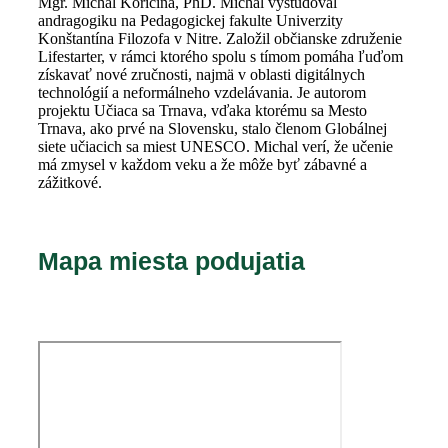
Mgr. Michal Koricina, PhD. Michal vyštudoval
andragogiku na Pedagogickej fakulte Univerzity
Konštantína Filozofa v Nitre. Založil občianske združenie
Lifestarter, v rámci ktorého spolu s tímom pomáha ľuďom
získavať nové zručnosti, najmä v oblasti digitálnych
technológií a neformálneho vzdelávania. Je autorom
projektu Učiaca sa Trnava, vďaka ktorému sa Mesto
Trnava, ako prvé na Slovensku, stalo členom Globálnej
siete učiacich sa miest UNESCO. Michal verí, že učenie
má zmysel v každom veku a že môže byť zábavné a
zážitkové.
Mapa miesta podujatia​