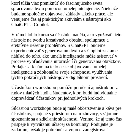
ktorí túžia viac preniknúť do fascinujúceho sveta
spracovania textu pomocou umelej inteligencie. Nielenže
budeme spoločne objavovať základy takejto práce, ale
venujeme čas aj praktickým aktivitám s nástrojmi ako
ChatGPT a Copilot.
V rámci tohto kurzu sa účastníci naučia, ako využívať tieto
nástroje na tvorbu kreatívneho obsahu, spoluprácu a
efektívne riešenie problémov. S ChatGPT budeme
experimentovať s generovaním textu a s Copilot získame
náhľad do toho, ako umelá inteligencia môže asistovať v
procese vyhľadávania informácií či generovania obrázkov.
Pridajte sa k nám na tejto ceste objavovania umelej
inteligencie a zdokonaľte svoje schopnosti využívania
týchto pokročilých nástrojov v digitálnom prostredí.
Účastníkom workshopu pomôžu pri učení aj inštruktori z
radov mladých ľudí a študentov, ktorí budú individuálne
doprevádzať účastníkov pri jednotlivých krokoch.
Súčasťou workshopu bude aj malé občerstvenie a káva pre
účastníkov, spojené s priestorom na rozhovory, vzájomné
spoznanie sa a zdieľanie skúseností. Veríme, že aj tento čas
prispeje k vytváraniu učiacej sa komunity. Podujatie je
zadarmo, avšak je potrebné sa vopred zaregistrovať.