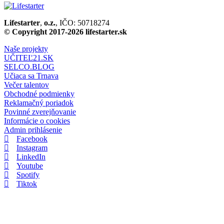
Lifestarter
,
o.z.
, IČO: 50718274
© Copyright 2017-2026 lifestarter.sk
Naše projekty
UČITEĽ21.SK
SELCO.BLOG
Učiaca sa Trnava
Večer talentov
Obchodné podmienky
Reklamačný poriadok
Povinné zverejňovanie
Informácie o cookies
Admin prihlásenie
Facebook
Instagram
LinkedIn
Youtube
Spotify
Tiktok