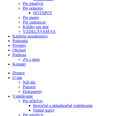
Pre mladých
Pre seniorov
HOTSPOT
Pre mamy
Pre cudzincov
Krúžky pre deti
VZDELÁVAM SA
Kariérne poradenstvo
Podujatia
Projekty
Obchod
Podpora
2% z dane
Kontakt
Domov
O nás
Náš tím
Partneri
Dokumenty
Vzdelávanie
Pre učiteľov
Inovačné a aktualizačné vzdelávanie
Online kurzy
Pre mladých