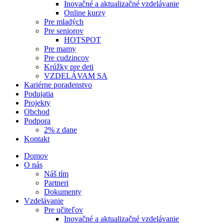
Inovačné a aktualizačné vzdelávanie
Online kurzy
Pre mladých
Pre seniorov
HOTSPOT
Pre mamy
Pre cudzincov
Krúžky pre deti
VZDELÁVAM SA
Kariérne poradenstvo
Podujatia
Projekty
Obchod
Podpora
2% z dane
Kontakt
Domov
O nás
Náš tím
Partneri
Dokumenty
Vzdelávanie
Pre učiteľov
Inovačné a aktualizačné vzdelávanie