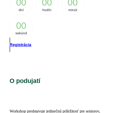
0
0
0
0
0
0
dní
hodín
minút
0
0
sekúnd
Registrácia
O podujatí
Workshop predstavuje jedinečnú príležitosť pre seniorov,