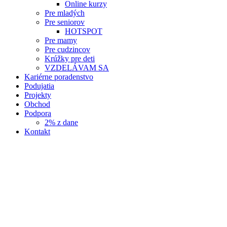
Online kurzy
Pre mladých
Pre seniorov
HOTSPOT
Pre mamy
Pre cudzincov
Krúžky pre deti
VZDELÁVAM SA
Kariérne poradenstvo
Podujatia
Projekty
Obchod
Podpora
2% z dane
Kontakt