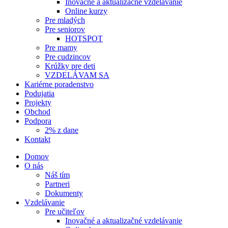
Inovačné a aktualizačné vzdelávanie
Online kurzy
Pre mladých
Pre seniorov
HOTSPOT
Pre mamy
Pre cudzincov
Krúžky pre deti
VZDELÁVAM SA
Kariérne poradenstvo
Podujatia
Projekty
Obchod
Podpora
2% z dane
Kontakt
Domov
O nás
Náš tím
Partneri
Dokumenty
Vzdelávanie
Pre učiteľov
Inovačné a aktualizačné vzdelávanie