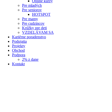
Online kurzy
Pre mladých
Pre seniorov
HOTSPOT
Pre mamy
Pre cudzincov
Krúžky pre deti
VZDELÁVAM SA
Kariérne poradenstvo
Podujatia
Projekty
Obchod
Podpora
2% z dane
Kontakt