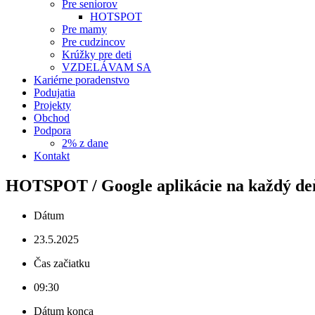
Pre seniorov
HOTSPOT
Pre mamy
Pre cudzincov
Krúžky pre deti
VZDELÁVAM SA
Kariérne poradenstvo
Podujatia
Projekty
Obchod
Podpora
2% z dane
Kontakt
HOTSPOT / Google aplikácie na každý de
Dátum
23.5.2025
Čas začiatku
09:30
Dátum konca