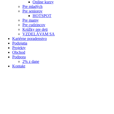
Online kurzy
Pre mladých
Pre seniorov
HOTSPOT
Pre mamy
Pre cudzincov
Krúžky pre deti
VZDELÁVAM SA
Kariérne poradenstvo
Podujatia
Projekty
Obchod
Podpora
2% z dane
Kontakt