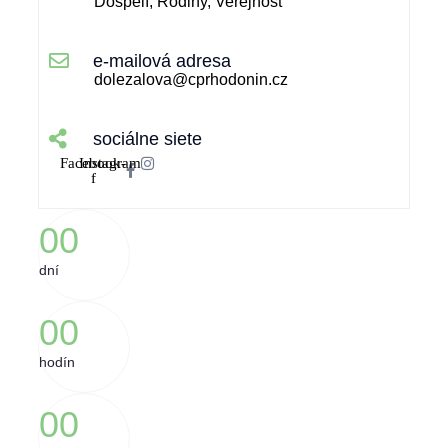
Dospelí, Rodiny, Verejnosť
e-mailová adresa
dolezalova@cprhodonin.cz
sociálne siete
Facebook-
Instagram
f
0
0
dní
0
0
hodín
0
0