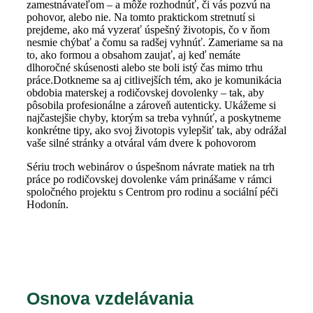
zamestnávateľom – a môže rozhodnúť, či vás pozvú na
pohovor, alebo nie. Na tomto praktickom stretnutí si
prejdeme, ako má vyzerať úspešný životopis, čo v ňom
nesmie chýbať a čomu sa radšej vyhnúť. Zameriame sa na
to, ako formou a obsahom zaujať, aj keď nemáte
dlhoročné skúsenosti alebo ste boli istý čas mimo trhu
práce.Dotkneme sa aj citlivejších tém, ako je komunikácia
obdobia materskej a rodičovskej dovolenky – tak, aby
pôsobila profesionálne a zároveň autenticky. Ukážeme si
najčastejšie chyby, ktorým sa treba vyhnúť, a poskytneme
konkrétne tipy, ako svoj životopis vylepšiť tak, aby odrážal
vaše silné stránky a otváral vám dvere k pohovorom
Sériu troch webinárov o úspešnom návrate matiek na trh
práce po rodičovskej dovolenke vám prinášame v rámci
spoločného projektu s Centrom pro rodinu a sociální péči
Hodonín.
Osnova vzdelávania