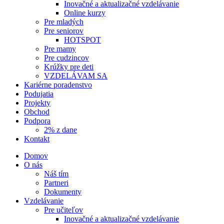
Inovačné a aktualizačné vzdelávanie
Online kurzy
Pre mladých
Pre seniorov
HOTSPOT
Pre mamy
Pre cudzincov
Krúžky pre deti
VZDELÁVAM SA
Kariérne poradenstvo
Podujatia
Projekty
Obchod
Podpora
2% z dane
Kontakt
Domov
O nás
Náš tím
Partneri
Dokumenty
Vzdelávanie
Pre učiteľov
Inovačné a aktualizačné vzdelávanie