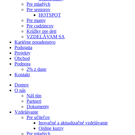
Pre mladých
Pre seniorov
HOTSPOT
Pre mamy
Pre cudzincov
Krúžky pre deti
VZDELÁVAM SA
Kariérne poradenstvo
Podujatia
Projekty
Obchod
Podpora
2% z dane
Kontakt
Domov
O nás
Náš tím
Partneri
Dokumenty
Vzdelávanie
Pre učiteľov
Inovačné a aktualizačné vzdelávanie
Online kurzy
Pre mladých