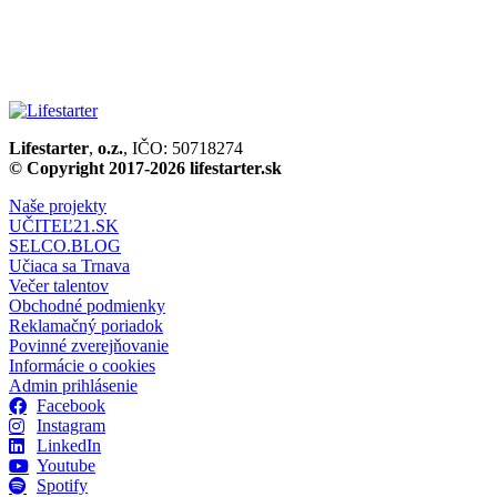
Lifestarter
,
o.z.
, IČO: 50718274
© Copyright 2017-2026 lifestarter.sk
Naše projekty
UČITEĽ21.SK
SELCO.BLOG
Učiaca sa Trnava
Večer talentov
Obchodné podmienky
Reklamačný poriadok
Povinné zverejňovanie
Informácie o cookies
Admin prihlásenie
Facebook
Instagram
LinkedIn
Youtube
Spotify